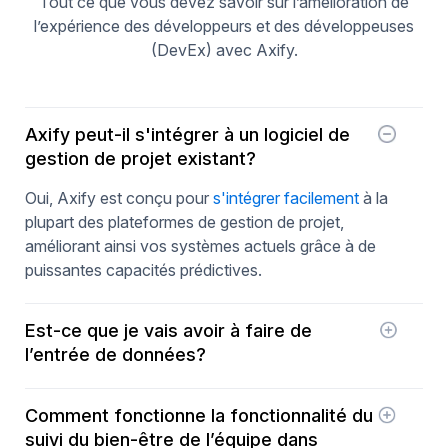
Tout ce que vous devez savoir sur l’amélioration de
l’expérience des développeurs et des développeuses
(DevEx) avec Axify.
Axify peut-il s'intégrer à un logiciel de
gestion de projet existant?
Oui, Axify est conçu pour
s'intégrer facilement
à la
plupart des plateformes de gestion de projet,
améliorant ainsi vos systèmes actuels grâce à de
puissantes capacités prédictives.
Est-ce que je vais avoir à faire de
l’entrée de données?
Non! Toutes les données sont agrégées à partir de
Comment fonctionne la fonctionnalité du
vos outils, tout simplement.
suivi du bien-être de l’équipe dans