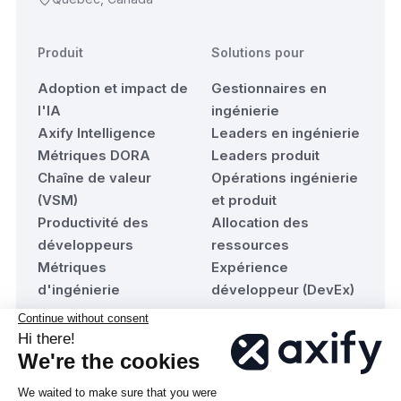
Produit
Solutions pour
Adoption et impact de
Gestionnaires en
l'IA
ingénierie
Axify Intelligence
Leaders en ingénierie
Métriques DORA
Leaders produit
Chaîne de valeur
Opérations ingénierie
(VSM)
et produit
Productivité des
Allocation des
développeurs
ressources
Métriques
Expérience
d'ingénierie
développeur (DevEx)
Ressources
Compagnie
Blogue
À propos d'Axify
Évaluation de maturité
Nous joindre