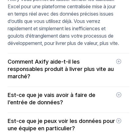
Excel pour une plateforme centralisée mise à jour
en temps réel avec des données précises issues
d’outils que vous utilisez déjà. Vous verrez
rapidement et simplement les inefficiences et
goulots d’étranglement dans votre processus de
développement, pour livrer plus de valeur, plus vite.
Comment Axify aide-t-il les
responsables produit à livrer plus vite au
marché?
Axify permet aux équipes produit de mettre en
Est-ce que je vais avoir à faire de
œuvre des méthodologies de développement
l’entrée de données?
agiles qui favorisent des cycles de développement
rapides et itératifs. Cela permet de livrer des
Non! Toutes les données sont agrégées à partir de
fonctionnalités de manière incrémentielle et de
Est-ce que je peux voir les données pour
vos outils, tout simplement.
recueillir rapidement les commentaires des
une équipe en particulier?
utilisateurs pour les intégrer dans les versions