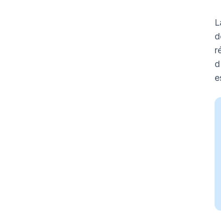
L
d
r
d
e