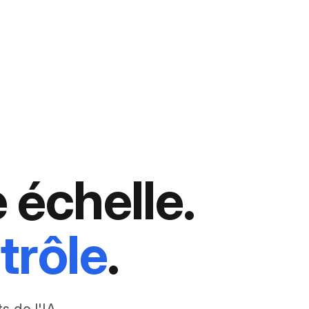
 échelle.
trôle
.