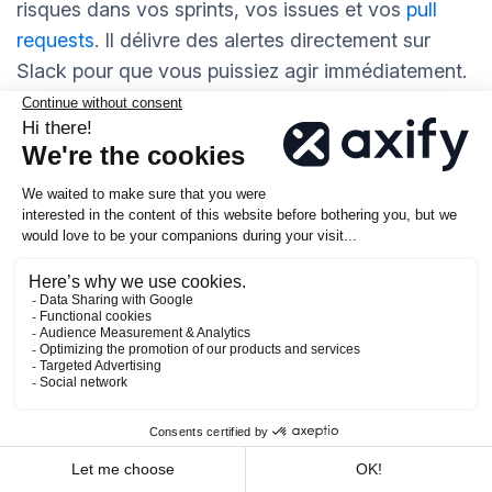
risques dans vos sprints, vos issues et vos
pull
requests
. Il délivre des alertes directement sur
Slack pour que vous puissiez agir immédiatement.
Haystack vous offre :
Détection automatisée des risques :
Vous
pouvez repérer des tendances tels que des
équipes surchargées, des PR bloquées et des
bloqueurs cachés avant qu'ils n'entraînent des
retards.
Seuils de risque personnalisables :
Vous
pouvez définir ce qui est considéré comme un
obstacle et ajuster les alertes en fonction de
vos priorités.
Contrairement à LinearB,
Haystack vous permet